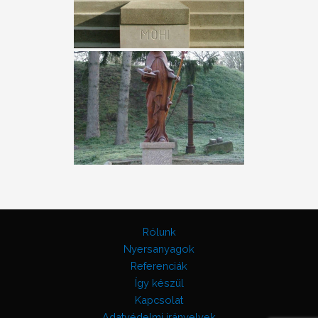
Rólunk
Nyersanyagok
Referenciák
Így készül
Kapcsolat
Adatvédelmi irányelvek